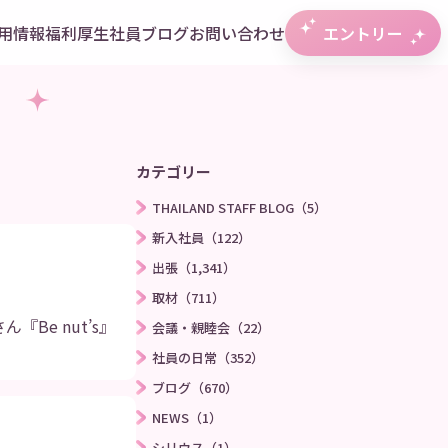
用情報
福利厚生
社員ブログ
お問い合わせ
エントリー
カテゴリー
THAILAND STAFF BLOG（5）
新入社員（122）
出張（1,341）
取材（711）
Be nut’s』
会議・親睦会（22）
社員の日常（352）
ブログ（670）
NEWS（1）
シリウス（1）