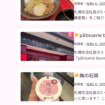
投稿者：
社員S.N（女
札幌在住社員のS
蕎麦群』をご紹介
pâtisserie 
投稿者：
社員S.N（女
札幌在住社員のＳ
『pâtisserie be
梅の石頭
投稿者：
社員S.N（女
札幌在住社員のS
いと思います！ 