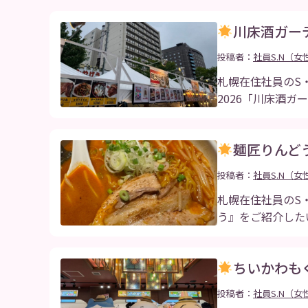
川床酒ガー
投稿者：
社員S.N（女
札幌在住社員のS
2026「川床酒ガ
麺匠りんど
投稿者：
社員S.N（女
札幌在住社員のS
う』をご紹介した
ちいかわも
投稿者：
社員S.N（女