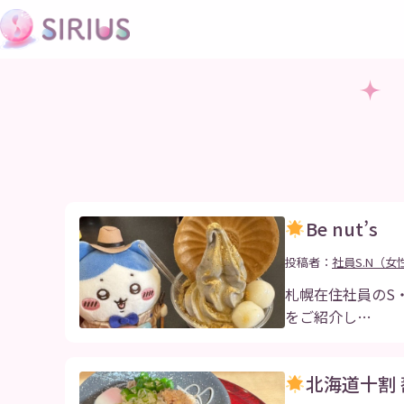
Be nut’s
投稿者：
社員S.N（女
札幌在住社員のS・
をご紹介し…
北海道十割