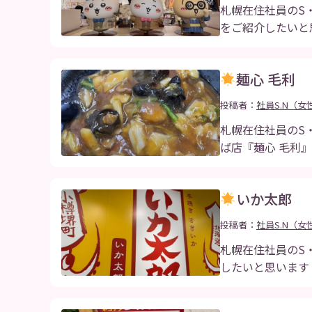
札幌在住社員のS
をご紹介したいと
麺心 毛利
投稿者：
社員S.N（女
札幌在住社員のS
ば店『麺心 毛利
いか太郎
投稿者：
社員S.N（女
札幌在住社員のS
したいと思います