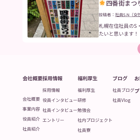
四番街まつ
投稿者：
社員S.N（女
札幌在住社員のS
たいと思います！
会社概要
採用情報
福利厚生
ブログ
お
採用情報
福利厚生
社員ブログ
プ
会社概要
役員インタビュー
研修
社員Vlog
事業内容
社員インタビュー
勉強会
役員紹介
エントリー
社内プロジェクト
社員紹介
社員寮