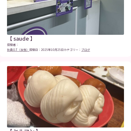
【 saude 】
投稿者：
社員O.T（女性）
投稿日：2025年10月25日
カテゴリー：
ブログ
トップ
【 ヒルマン 】