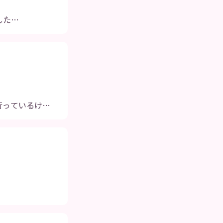
した…
行っているけ…