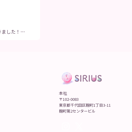
きました！…
本社
〒102-0083
東京都千代田区麹町1丁目3-11
麹町第2センタービル