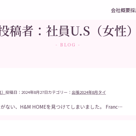
会社概要
採
投稿者：社員U.S（女性
- BLOG -
性）
投稿日：2024年8月27日
カテゴリー：
出張
2024年8月
タイ
ない、H&M HOMEを見つけてしまいました。 Franc…