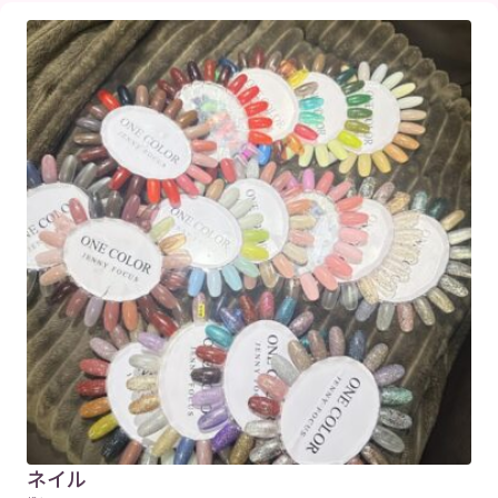
トップ
ネイル
会社概要
事業内容