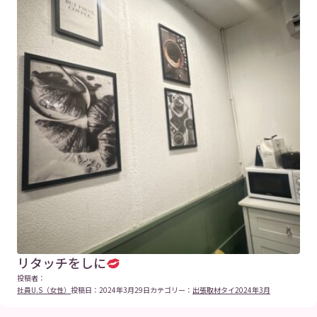
リタッチをしに
投稿者：
社員U.S（女性）
投稿日：2024年3月29日
カテゴリー：
出張
取材
タイ
2024年3月