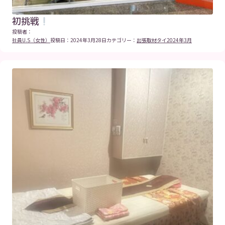
お問い合わせ
プライバシーポリシー
初挑戦
投稿者：
社員U.S（女性）
投稿日：2024年3月28日
カテゴリー：
出張
取材
タイ
2024年3月
→