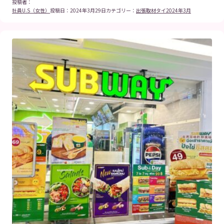
投稿者：
社員U.S（女性）
投稿日：2024年3月29日
カテゴリー：
出張
取材
タイ
2024年3月
役員紹介
社員紹介
採用情報
役員インタビュー
社員インタビュー
福利厚生
研修
勉強会
プロジェクト
社員寮
社員ブログ
社員Vlog
Instagram
X