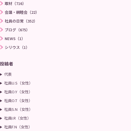
取材（716）
会議・親睦会（22）
社員の日常（352）
ブログ（675）
NEWS（1）
シリウス（1）
投稿者
代表
社員U.S（女性）
社員O.Y（女性）
社員O.T（女性）
社員S.N（女性）
社員I.R（女性）
社員F.N（女性）