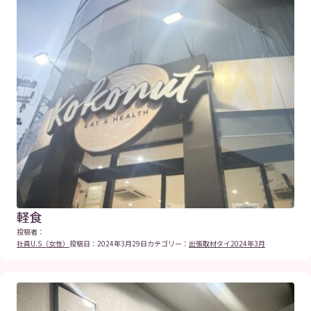
軽食
投稿者：
社員U.S（女性）
投稿日：2024年3月29日
カテゴリー：
出張
取材
タイ
2024年3月