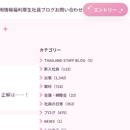
用情報
福利厚生
社員ブログ
お問い合わせ
エントリー
カテゴリー
THAILAND STAFF BLOG（5）
新入社員（122）
出張（1,342）
取材（716）
 正解は……！
会議・親睦会（22）
社員の日常（352）
ブログ（675）
NEWS（1）
シリウス（1）