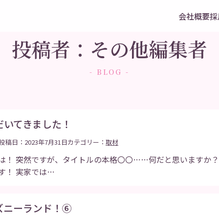
会社概要
採
投稿者：その他編集者
- BLOG -
だいてきました！
投稿日：2023年7月31日
カテゴリー：
取材
は！ 突然ですが、タイトルの本格〇〇……何だと思いますか？
す！ 実家では…
ズニーランド！⑥