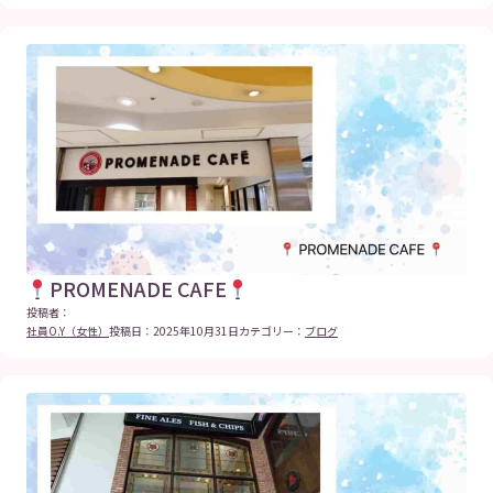
PROMENADE CAFE
投稿者：
社員O.Y（女性）
投稿日：2025年10月31日
カテゴリー：
ブログ