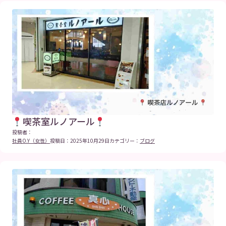
→
喫茶室ルノアール
投稿者：
社員O.Y（女性）
投稿日：2025年10月29日
カテゴリー：
ブログ