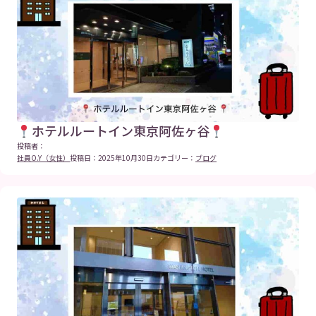
ホテルルートイン東京阿佐ヶ谷
投稿者：
社員O.Y（女性）
投稿日：2025年10月30日
カテゴリー：
ブログ
トップ
会社概要
事業内容