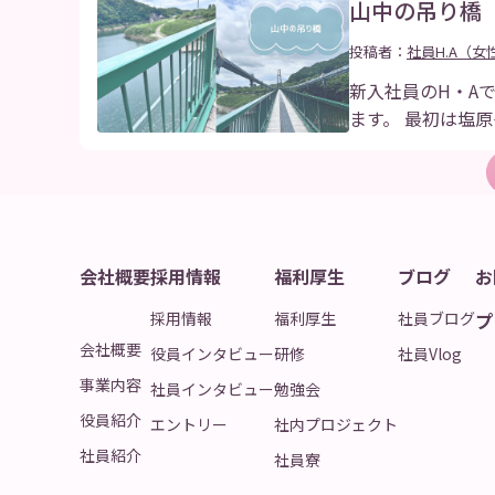
山中の吊り橋
投稿者：
社員H.A（女
新入社員のH・A
ます。 最初は塩
会社概要
採用情報
福利厚生
ブログ
お
採用情報
福利厚生
社員ブログ
プ
会社概要
役員インタビュー
研修
社員Vlog
事業内容
社員インタビュー
勉強会
役員紹介
エントリー
社内プロジェクト
社員紹介
社員寮