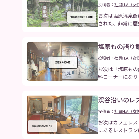
投稿者：
社員H.A（女
お次は塩原温泉街
された、非常に歴
塩原もの語り
投稿者：
社員H.A（女
お次は「塩原もの
料コーナーになり
渓谷沿いのレ
投稿者：
社員H.A（女
お次はカフェレス
にあるレストラン