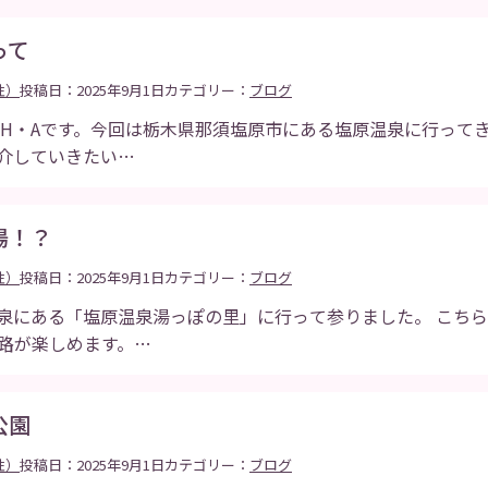
って
性）
投稿日：2025年9月1日
カテゴリー：
ブログ
員H・Aです。今回は栃木県那須塩原市にある塩原温泉に行って
介していきたい…
湯！？
性）
投稿日：2025年9月1日
カテゴリー：
ブログ
泉にある「塩原温泉湯っぽの里」に行って参りました。 こち
回路が楽しめます。…
公園
性）
投稿日：2025年9月1日
カテゴリー：
ブログ