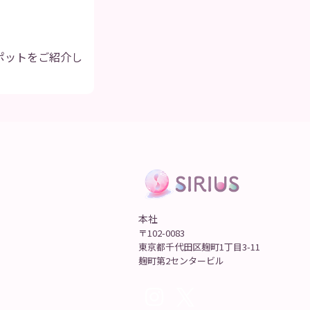
ポットをご紹介し
本社
〒102-0083
東京都千代田区麹町1丁目3-11
麹町第2センタービル