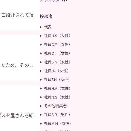
てご紹介されて頂
投稿者
代表
社員U.S（女性）
社員O.Y（女性）
社員O.T（女性）
社員S.N（女性）
ったため、そのこ
社員I.R（女性）
社員F.N（女性）
社員H.A（女性）
社員N.S（女性）
その他編集者
パスタ屋さんを紹
社員S.R（男性）
社員M.N（女性）