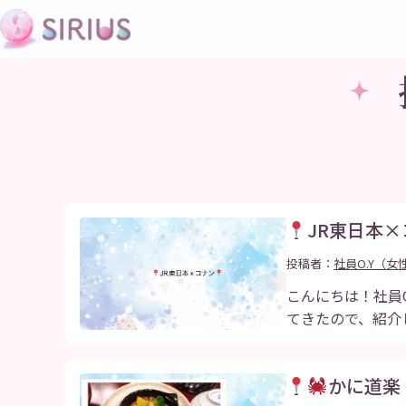
JR東日本
投稿者：
社員O.Y（女
こんにちは！社員
てきたので、紹介
かに道楽