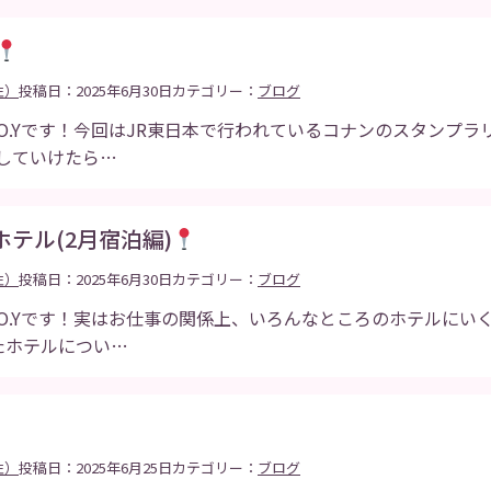
性）
投稿日：2025年6月30日
カテゴリー：
ブログ
O.Yです！今回はJR東日本で行われているコナンのスタンプラ
していけたら…
テル(2月宿泊編)
性）
投稿日：2025年6月30日
カテゴリー：
ブログ
O.Yです！実はお仕事の関係上、いろんなところのホテルにい
たホテルについ…
性）
投稿日：2025年6月25日
カテゴリー：
ブログ