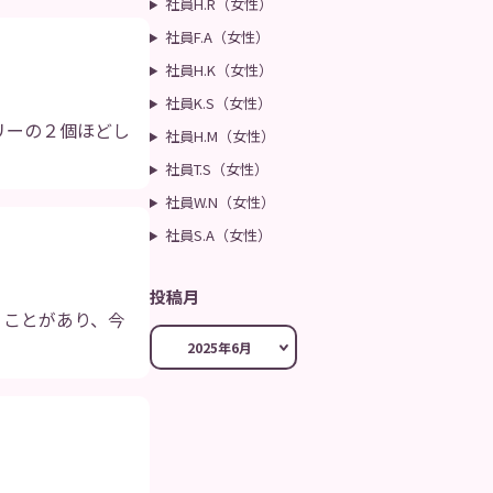
社員H.R（女性）
社員F.A（女性）
社員H.K（女性）
社員K.S（女性）
リーの２個ほどし
社員H.M（女性）
社員T.S（女性）
社員W.N（女性）
社員S.A（女性）
投稿月
くことがあり、今