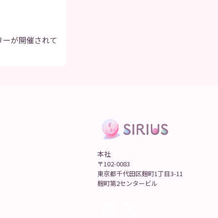
リーが開催されて
本社
〒102-0083
東京都千代田区麹町1丁目3-11
麹町第2センタービル