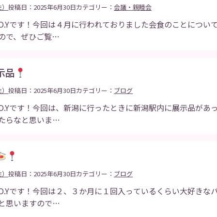
性）
投稿日：2025年6月30日
カテゴリー：
会議・親睦会
O.Yです！今回は４月に行われておりました会食のことについ
ので、ぜひご覧…
示品
性）
投稿日：2025年6月30日
カテゴリー：
ブログ
O.Yです！今回は、新潟に行ったときに新潟駅内に展示品があ
たらなと思いま…
性）
投稿日：2025年6月30日
カテゴリー：
ブログ
O.Yです！今回は２、３か月に１回入っているくらい大好きな
と思いますので…