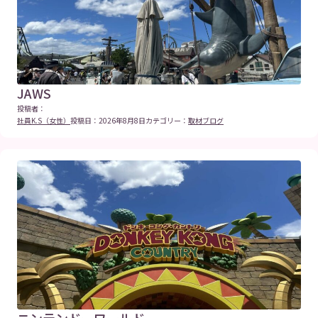
JAWS
投稿者：
社員K.S（女性）
投稿日：2026年8月8日
カテゴリー：
取材
ブログ
ニンテンドーワールド