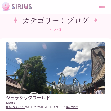
カテゴリー：ブログ
- BLOG -
ジュラシックワールド
投稿者：
社員K.S（女性）
投稿日：2026年8月8日
カテゴリー：
取材
ブログ