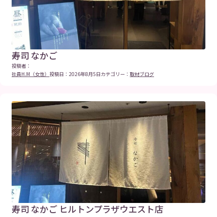
会社概要
事業内容
役員紹介
社員紹介
寿司 なかご
投稿者：
社員H.M（女性）
投稿日：2026年8月5日
カテゴリー：
取材
ブログ
採用情報
役員インタビュー
社員インタビュー
福利厚生
研修
勉強会
プロジェクト
社員寮
社員ブログ
社員Vlog
寿司 なかご ヒルトンプラザウエスト店