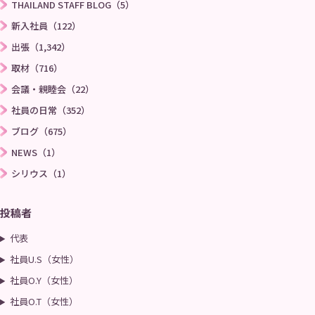
THAILAND STAFF BLOG（5）
新入社員（122）
出張（1,342）
取材（716）
会議・親睦会（22）
社員の日常（352）
ブログ（675）
NEWS（1）
シリウス（1）
投稿者
代表
社員U.S（女性）
社員O.Y（女性）
社員O.T（女性）