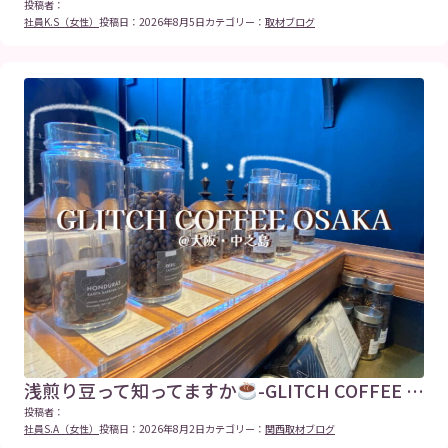
投稿者：
Instagram
X
社員K.S（女性）
投稿日：2026年8月5日
カテゴリー：
取材
ブログ
お問い合わせ
プライバシーポリシー
→
浅煎り豆って知ってますか
-GLITCH COFFEE OSAKA-
投稿者：
社員S.A（女性）
投稿日：2026年8月2日
カテゴリー：
関西
取材
ブログ