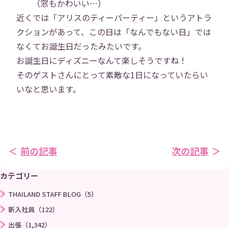
会社概要
事業内容
（窓もかわいい…）
近くでは「アリスのティーパーティー」というアトラ
役員紹介
社員紹介
クションがあって、この日は「なんでもない日」では
なくてお誕生日だったみたいです。
お誕生日にディズニーなんて楽しそうですね！
採用情報
役員インタビュー
そのゲストさんにとって素敵な1日になっていたらい
いなと思います。
社員インタビュー
福利厚生
研修
勉強会
前の記事
次の記事
プロジェクト
社員寮
カテゴリー
社員ブログ
社員Vlog
THAILAND STAFF BLOG（5）
新入社員（122）
Instagram
X
出張（1,342）