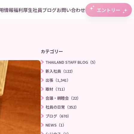
用情報
福利厚生
社員ブログ
お問い合わせ
エントリー
カテゴリー
THAILAND STAFF BLOG（5）
新入社員（122）
出張（1,341）
取材（711）
会議・親睦会（22）
社員の日常（352）
ブログ（670）
NEWS（1）
シリウス（1）