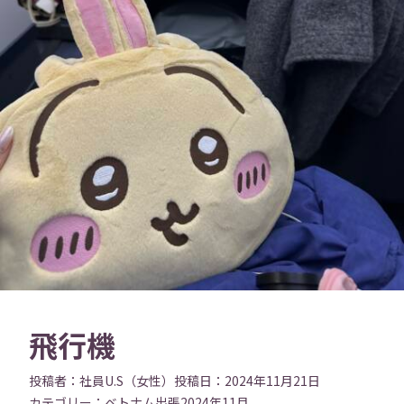
飛行機
投稿者：
社員U.S（女性）
投稿日：
2024年11月21日
カテゴリー：
ベトナム
出張
2024年11月