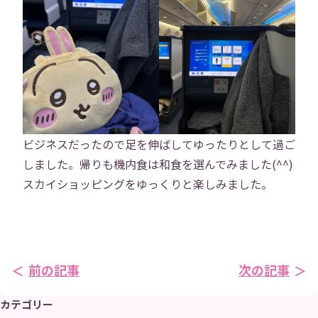
会社概要
事業内容
役員紹介
社員紹介
採用情報
役員インタビュー
ビジネスだったので足を伸ばしてゆったりとして過ご
社員インタビュー
福利厚生
しました。帰りも機内食は和食を選んでみました(^^)
スカイショッピングをゆっくりと楽しみました。
研修
勉強会
プロジェクト
社員寮
前の記事
次の記事
社員ブログ
社員Vlog
カテゴリー