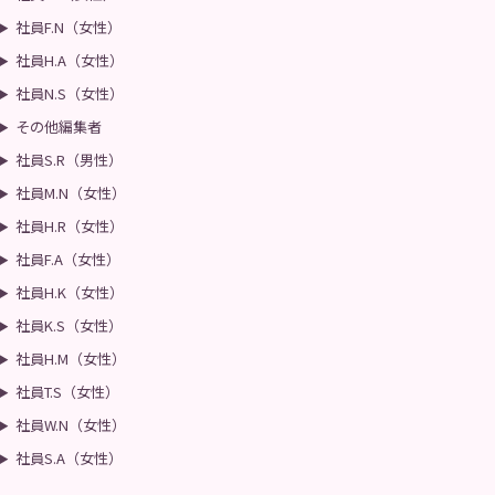
社員F.N（女性）
社員H.A（女性）
社員N.S（女性）
その他編集者
社員S.R（男性）
社員M.N（女性）
社員H.R（女性）
社員F.A（女性）
社員H.K（女性）
社員K.S（女性）
社員H.M（女性）
社員T.S（女性）
社員W.N（女性）
社員S.A（女性）