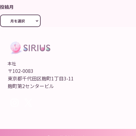
投稿月
本社
〒102-0083
東京都千代田区麹町1丁目3-11
麹町第2センタービル