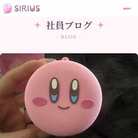
社員ブログ
- BLOG -