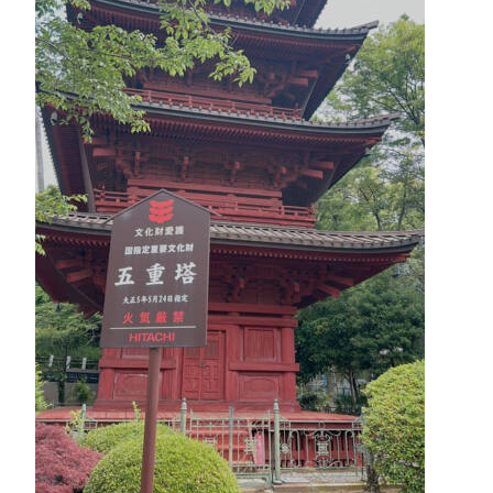
役員紹介
社員紹介
採用情報
役員インタビュー
社員インタビュー
福利厚生
研修
勉強会
プロジェクト
社員寮
社員ブログ
社員Vlog
Instagram
X