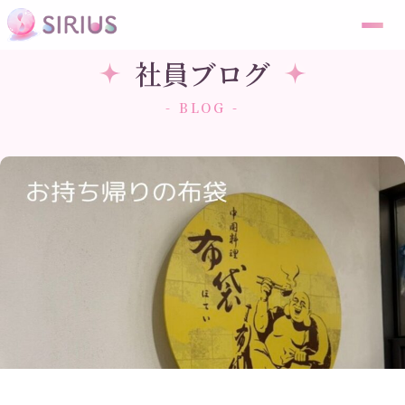
社員ブログ
- BLOG -