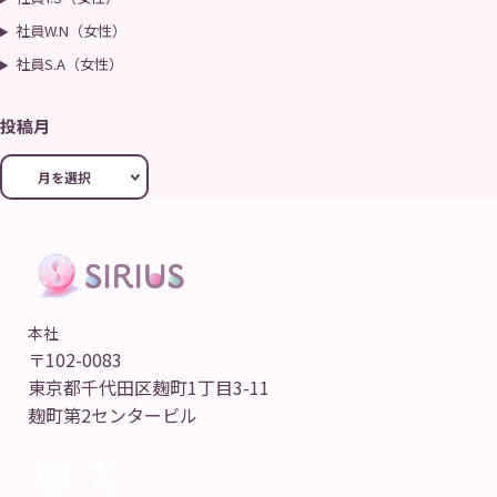
社員W.N（女性）
社員S.A（女性）
投稿月
本社
〒102-0083
東京都千代田区麹町1丁目3-11
麹町第2センタービル