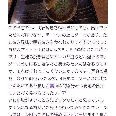
役員紹介
社員紹介
採用情報
役員インタビュー
このお店では、明石焼きを頼んだとしても、出汁でい
ただくだけでなく、テーブルの上にソースがあり、た
社員インタビュー
福利厚生
こ焼き風味の明石焼きを食べれたりするものになって
おります・・・！とはいっても、明石焼きとたこ焼き
研修
勉強会
では、生地の焼き具合やカリカリ度などが違うので、
ソースをかけると擬似たこ焼きみたいにはなるのです
プロジェクト
社員寮
が、それはそれですごくおいしかったです！写真の通
り、合計で8個あったので、4個ずつ、ソースと出汁で
社員ブログ
社員Vlog
いただいておりました
個人的な好みは安定の出汁
でいただく食べ方でした♪(´▽｀)
少し小腹がすいたときにピッタリだなと思っていま
Instagram
X
す！気になる方がいたらぜひ行ってみてください！で
はでは、今回はこの辺で締めようかと思います！また
お問い合わせ
プライバシーポリシー