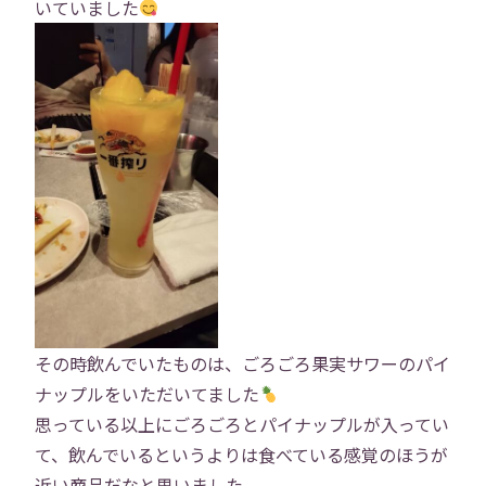
会社概要
事業内容
いていました
役員紹介
社員紹介
採用情報
役員インタビュー
社員インタビュー
福利厚生
研修
勉強会
プロジェクト
社員寮
その時飲んでいたものは、ごろごろ果実サワーのパイ
社員ブログ
社員Vlog
ナップルをいただいてました
思っている以上にごろごろとパイナップルが入ってい
て、飲んでいるというよりは食べている感覚のほうが
Instagram
X
近い商品だなと思いました。