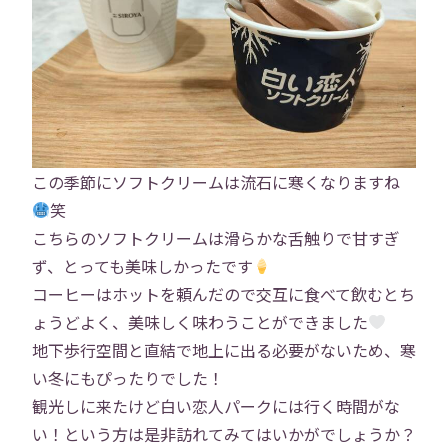
トップ
会社概要
事業内容
この季節にソフトクリームは流石に寒くなりますね
笑
役員紹介
社員紹介
こちらのソフトクリームは滑らかな舌触りで甘すぎ
ず、とっても美味しかったです
採用情報
役員インタビュー
コーヒーはホットを頼んだので交互に食べて飲むとち
ょうどよく、美味しく味わうことができました
社員インタビュー
福利厚生
地下歩行空間と直結で地上に出る必要がないため、寒
い冬にもぴったりでした！
研修
勉強会
観光しに来たけど白い恋人パークには行く時間がな
い！という方は是非訪れてみてはいかがでしょうか？