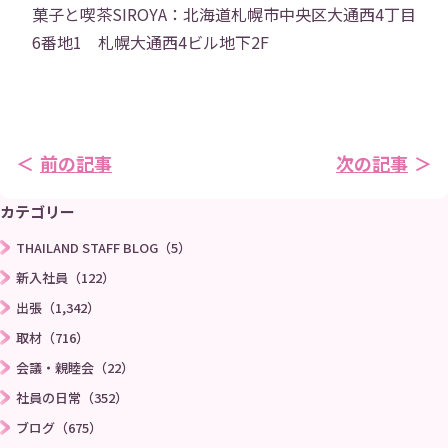
プロジェクト
社員寮
菓子と喫茶SIROYA：北海道札幌市中央区大通西4丁目
6番地1 札幌大通西4ビル地下2F
社員ブログ
社員Vlog
Instagram
X
前の記事
次の記事
お問い合わせ
プライバシーポリシー
カテゴリー
THAILAND STAFF BLOG（5）
→
新入社員（122）
出張（1,342）
取材（716）
会議・親睦会（22）
社員の日常（352）
ブログ（675）