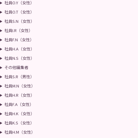
社員O.Y（女性）
社員O.T（女性）
社員S.N（女性）
社員I.R（女性）
社員F.N（女性）
社員H.A（女性）
社員N.S（女性）
その他編集者
社員S.R（男性）
社員M.N（女性）
社員H.R（女性）
社員F.A（女性）
社員H.K（女性）
社員K.S（女性）
社員H.M（女性）