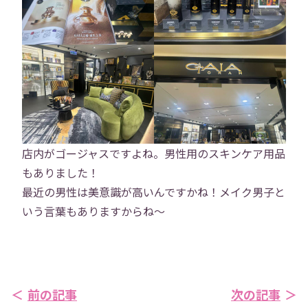
店内がゴージャスですよね。男性用のスキンケア用品
トップ
もありました！
最近の男性は美意識が高いんですかね！メイク男子と
会社概要
事業内容
いう言葉もありますからね〜
役員紹介
社員紹介
採用情報
役員インタビュー
前の記事
次の記事