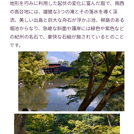
地形を巧みに利用した起伏の変化に富んだ庭で、南西
の高台地には、雄健な3つの滝とその落水を導く渓
流、美しい出島と巨大な舟石が浮かぶ池、柳島のある
堀池からなり、急峻な斜面や護岸には緑色や紫色など
の紀州の名石で、豪快な石組が施されているとのこと
です。
トップ
会社概要
事業内容
役員紹介
社員紹介
採用情報
役員インタビュー
社員インタビュー
福利厚生