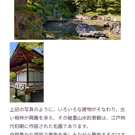
研修
勉強会
プロジェクト
社員寮
社員ブログ
社員Vlog
Instagram
X
お問い合わせ
プライバシーポリシー
→
上記の写真のように、いろいろな建物がそなわり、古
い樹林が興趣を添え、その破墨山水的景観は、江戸時
代初期に作庭された名園であります。
自然豊かな場所で景色を楽しみながら散歩するのはす