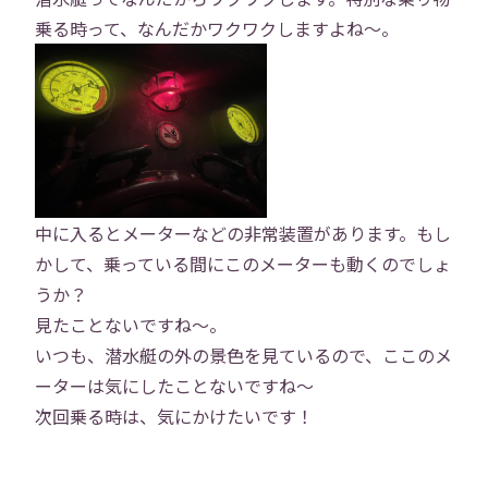
採用情報
役員インタビュー
乗る時って、なんだかワクワクしますよね〜。
社員インタビュー
福利厚生
研修
勉強会
プロジェクト
社員寮
中に入るとメーターなどの非常装置があります。もし
社員ブログ
社員Vlog
かして、乗っている間にこのメーターも動くのでしょ
うか？
見たことないですね〜。
Instagram
X
いつも、潜水艇の外の景色を見ているので、ここのメ
ーターは気にしたことないですね〜
お問い合わせ
プライバシーポリシー
次回乗る時は、気にかけたいです！
→