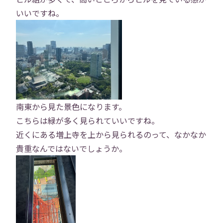
会社概要
事業内容
いいですね。
役員紹介
社員紹介
採用情報
役員インタビュー
社員インタビュー
福利厚生
南東から見た景色になります。
こちらは緑が多く見られていいですね。
研修
勉強会
近くにある増上寺を上から見られるのって、なかなか
貴重なんではないでしょうか。
プロジェクト
社員寮
社員ブログ
社員Vlog
Instagram
X