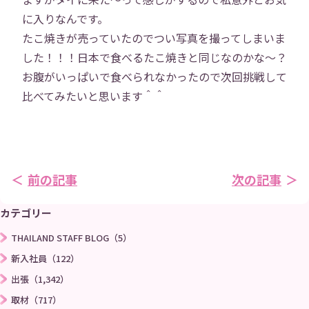
に入りなんです。
役員紹介
社員紹介
たこ焼きが売っていたのでつい写真を撮ってしまいま
した！！！日本で食べるたこ焼きと同じなのかな〜？
採用情報
役員インタビュー
お腹がいっぱいで食べられなかったので次回挑戦して
比べてみたいと思います＾＾
社員インタビュー
福利厚生
研修
勉強会
前の記事
次の記事
プロジェクト
社員寮
カテゴリー
社員ブログ
社員Vlog
THAILAND STAFF BLOG（5）
新入社員（122）
Instagram
X
出張（1,342）
取材（717）