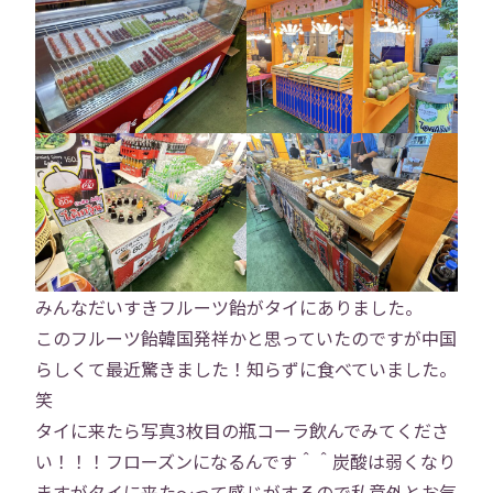
みんなだいすきフルーツ飴がタイにありました。
このフルーツ飴韓国発祥かと思っていたのですが中国
らしくて最近驚きました！知らずに食べていました。
笑
トップ
タイに来たら写真3枚目の瓶コーラ飲んでみてくださ
い！！！フローズンになるんです＾＾炭酸は弱くなり
会社概要
事業内容
ますがタイに来た〜って感じがするので私意外とお気