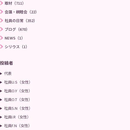
研修
勉強会
取材（711）
会議・親睦会（22）
プロジェクト
社員寮
社員の日常（352）
ブログ（670）
社員ブログ
社員Vlog
NEWS（1）
シリウス（1）
Instagram
X
投稿者
お問い合わせ
プライバシーポリシー
代表
社員U.S（女性）
社員O.Y（女性）
→
社員O.T（女性）
社員S.N（女性）
社員I.R（女性）
社員F.N（女性）