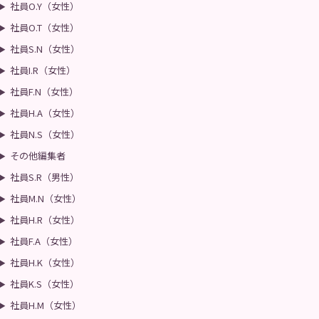
社員O.Y（女性）
社員O.T（女性）
社員S.N（女性）
社員I.R（女性）
社員F.N（女性）
社員H.A（女性）
社員N.S（女性）
その他編集者
社員S.R（男性）
社員M.N（女性）
社員H.R（女性）
社員F.A（女性）
社員H.K（女性）
社員K.S（女性）
社員H.M（女性）