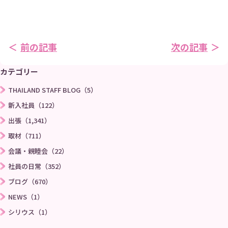
採用情報
役員インタビュー
社員インタビュー
福利厚生
前の記事
次の記事
研修
勉強会
カテゴリー
THAILAND STAFF BLOG（5）
プロジェクト
社員寮
新入社員（122）
出張（1,341）
社員ブログ
社員Vlog
取材（711）
会議・親睦会（22）
Instagram
X
社員の日常（352）
ブログ（670）
お問い合わせ
プライバシーポリシー
NEWS（1）
シリウス（1）
→