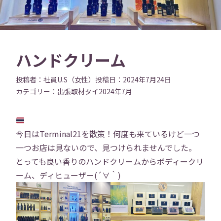
ハンドクリーム
投稿者：
社員U.S（女性）
投稿日：
2024年7月24日
カテゴリー：
出張
取材
タイ
2024年7月
今日はTerminal21を散策！何度も来ているけど一つ
一つお店は見ないので、見つけられませんでした。
とっても良い香りのハンドクリームからボディークリ
ーム、ディヒューザー(´∀｀)