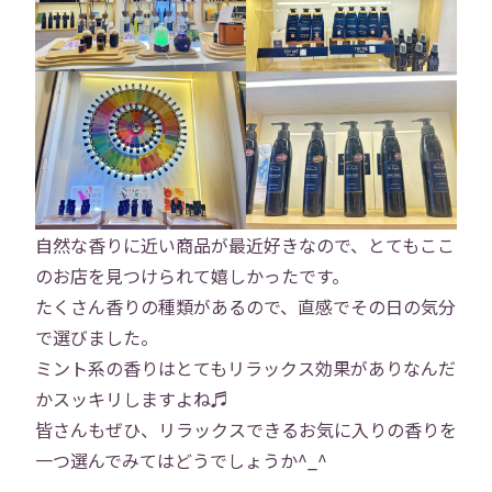
自然な香りに近い商品が最近好きなので、とてもここ
のお店を見つけられて嬉しかったです。
たくさん香りの種類があるので、直感でその日の気分
トップ
で選びました。
ミント系の香りはとてもリラックス効果がありなんだ
会社概要
事業内容
かスッキリしますよね♬
皆さんもぜひ、リラックスできるお気に入りの香りを
役員紹介
社員紹介
一つ選んでみてはどうでしょうか^_^