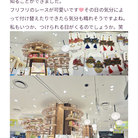
知ることができました。
フリフリのレースが可愛いです
その日の気分によ
って付け替えたりできたら気分も晴れそうですよね。
私もいつか、つけられる日がくるのでしょうか。笑
トップ
会社概要
事業内容
役員紹介
社員紹介
採用情報
役員インタビュー