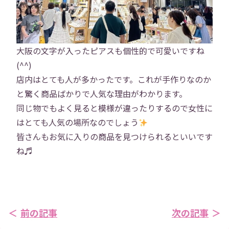
社員インタビュー
福利厚生
研修
勉強会
大阪の文字が入ったピアスも個性的で可愛いですね
(^^)
プロジェクト
社員寮
店内はとても人が多かったです。これが手作りなのか
と驚く商品ばかりで人気な理由がわかります。
社員ブログ
社員Vlog
同じ物でもよく見ると模様が違ったりするので女性に
はとても人気の場所なのでしょう
Instagram
X
皆さんもお気に入りの商品を見つけられるといいです
ね♬
お問い合わせ
プライバシーポリシー
→
前の記事
次の記事