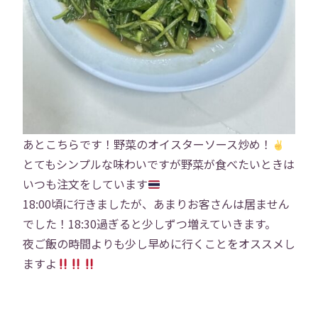
社員インタビュー
福利厚生
研修
勉強会
プロジェクト
社員寮
あとこちらです！野菜のオイスターソース炒め！
とてもシンプルな味わいですが野菜が食べたいときは
社員ブログ
社員Vlog
いつも注文をしています
18:00頃に行きましたが、あまりお客さんは居ません
Instagram
X
でした！18:30過ぎると少しずつ増えていきます。
夜ご飯の時間よりも少し早めに行くことをオススメし
お問い合わせ
プライバシーポリシー
ますよ
→