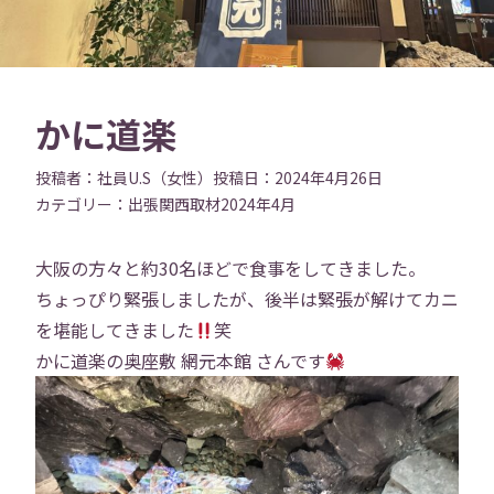
かに道楽
投稿者：
社員U.S（女性）
投稿日：
2024年4月26日
カテゴリー：
出張
関西
取材
2024年4月
大阪の方々と約30名ほどで食事をしてきました。
ちょっぴり緊張しましたが、後半は緊張が解けてカニ
を堪能してきました
笑
かに道楽の奥座敷 網元本館 さんです