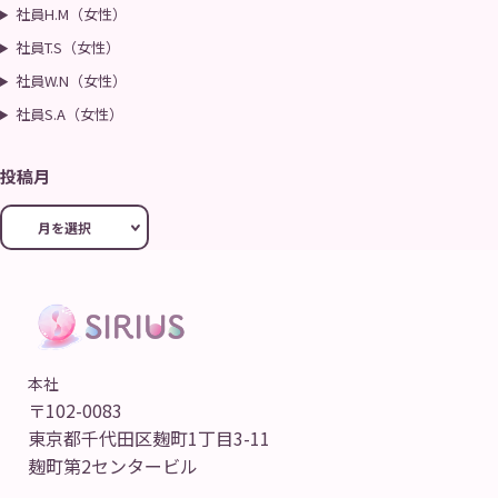
社員H.M（女性）
社員T.S（女性）
社員W.N（女性）
社員S.A（女性）
投稿月
本社
〒102-0083
東京都千代田区麹町1丁目3-11
麹町第2センタービル