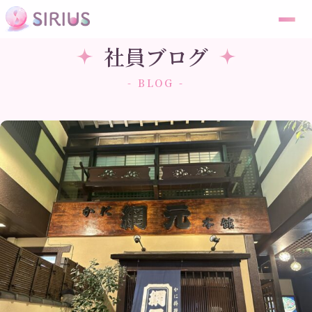
社員ブログ
- BLOG -