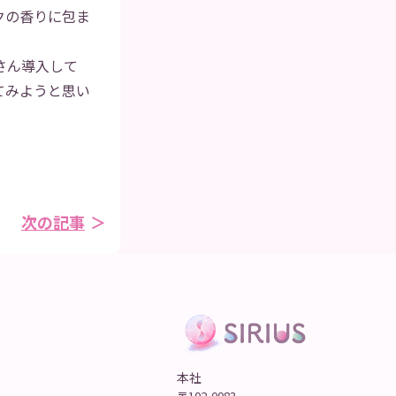
クの香りに包ま
さん導入して
てみようと思い
次の記事
本社
〒102-0083