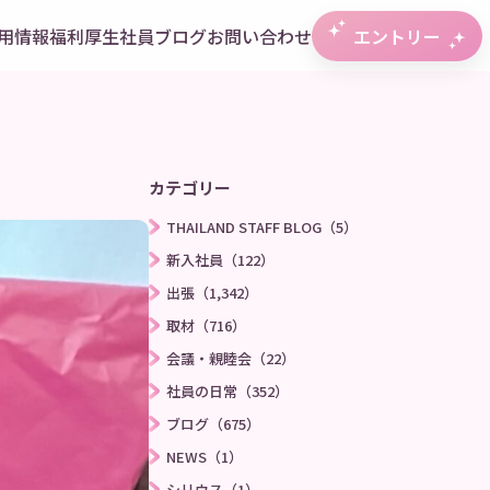
用情報
福利厚生
社員ブログ
お問い合わせ
エントリー
カテゴリー
THAILAND STAFF BLOG（5）
新入社員（122）
出張（1,342）
取材（716）
会議・親睦会（22）
社員の日常（352）
ブログ（675）
NEWS（1）
シリウス（1）