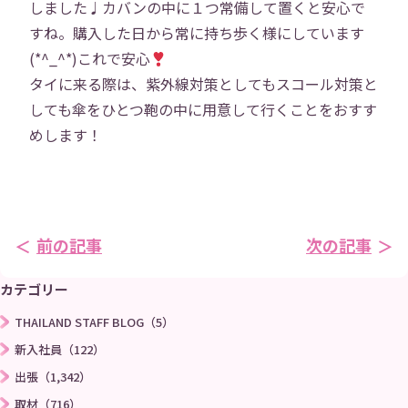
研修
勉強会
しました♩カバンの中に１つ常備して置くと安心で
すね。購入した日から常に持ち歩く様にしています
プロジェクト
社員寮
(*^_^*)これで安心
タイに来る際は、紫外線対策としてもスコール対策と
しても傘をひとつ鞄の中に用意して行くことをおすす
社員ブログ
社員Vlog
めします！
Instagram
X
お問い合わせ
プライバシーポリシー
前の記事
次の記事
→
カテゴリー
THAILAND STAFF BLOG（5）
新入社員（122）
出張（1,342）
取材（716）