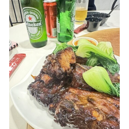
役員紹介
社員紹介
採用情報
役員インタビュー
社員インタビュー
福利厚生
研修
勉強会
プロジェクト
社員寮
社員ブログ
社員Vlog
Instagram
X