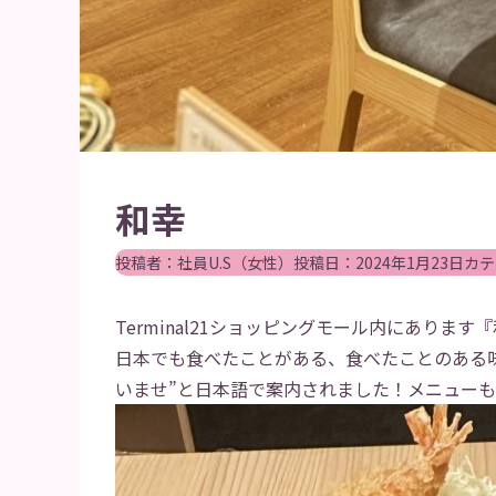
和幸
投稿者：
社員U.S（女性）
投稿日：
2024年1月23日
カテ
Terminal21ショッピングモール内にありま
日本でも食べたことがある、食べたことのある
いませ”と日本語で案内されました！メニュー