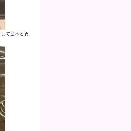
そして日本と異