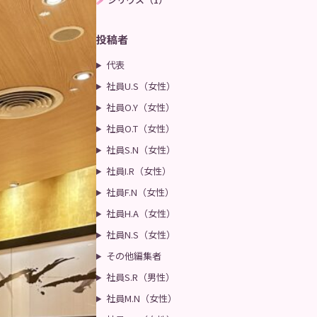
投稿者
代表
社員U.S（女性）
社員O.Y（女性）
社員O.T（女性）
社員S.N（女性）
社員I.R（女性）
社員F.N（女性）
社員H.A（女性）
社員N.S（女性）
その他編集者
社員S.R（男性）
社員M.N（女性）