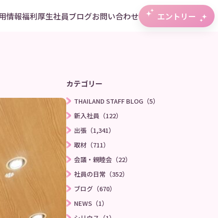
用情報
福利厚生
社員ブログ
お問い合わせ
エントリー
カテゴリー
THAILAND STAFF BLOG（5）
新入社員（122）
出張（1,341）
取材（711）
会議・親睦会（22）
社員の日常（352）
ブログ（670）
NEWS（1）
シリウス（1）