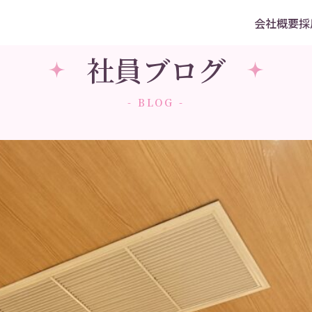
会社概要
採
社員ブログ
- BLOG -