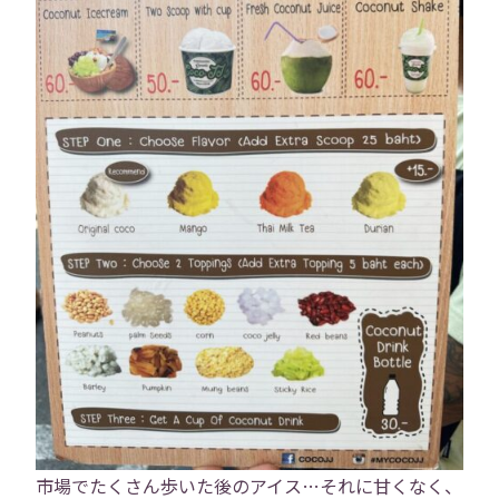
役員紹介
社員紹介
採用情報
役員インタビュー
社員インタビュー
福利厚生
研修
勉強会
プロジェクト
社員寮
社員ブログ
社員Vlog
Instagram
X
お問い合わせ
プライバシーポリシー
市場でたくさん歩いた後のアイス…それに甘くなく、