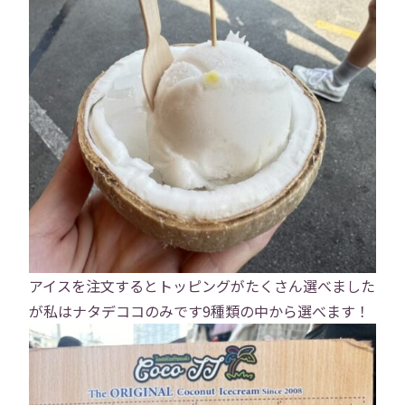
アイスを注文するとトッピングがたくさん選べました
トップ
が私はナタデココのみです9種類の中から選べます！
会社概要
事業内容