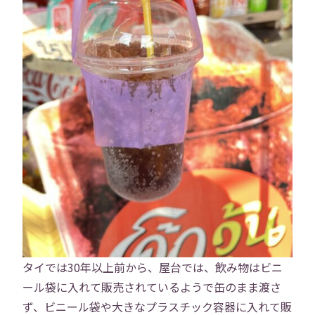
役員紹介
社員紹介
採用情報
役員インタビュー
社員インタビュー
福利厚生
研修
勉強会
プロジェクト
社員寮
社員ブログ
社員Vlog
Instagram
X
タイでは30年以上前から、屋台では、飲み物はビニ
ール袋に入れて販売されているようで缶のまま渡さ
お問い合わせ
プライバシーポリシー
ず、ビニール袋や大きなプラスチック容器に入れて販