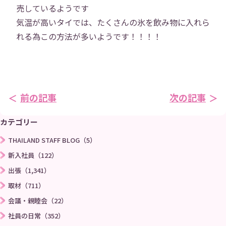
売しているようです
気温が高いタイでは、たくさんの氷を飲み物に入れら
→
れる為この方法が多いようです！！！！
前の記事
次の記事
カテゴリー
THAILAND STAFF BLOG（5）
新入社員（122）
出張（1,341）
取材（711）
会議・親睦会（22）
社員の日常（352）