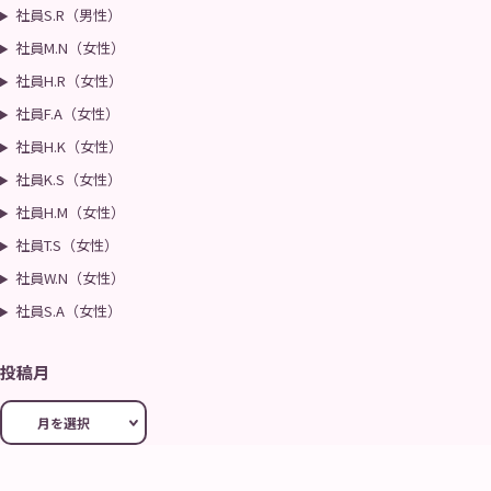
社員S.R（男性）
社員M.N（女性）
社員H.R（女性）
社員F.A（女性）
社員H.K（女性）
社員K.S（女性）
社員H.M（女性）
社員T.S（女性）
社員W.N（女性）
社員S.A（女性）
投稿月