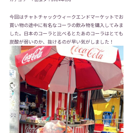
今回はチャトチャックウィークエンドマーケットでお
買い物の途中に有名なコーラの飲み物を購入してみま
した。日本のコーラと比べるとたあのコーラはとても
炭酸が弱いのか、抜けるのが早い気がしました！