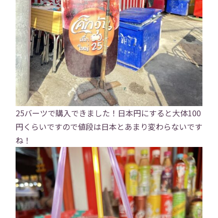
25バーツで購入できました！日本円にすると大体100
円くらいですので値段は日本とあまり変わらないです
ね！
トップ
会社概要
事業内容