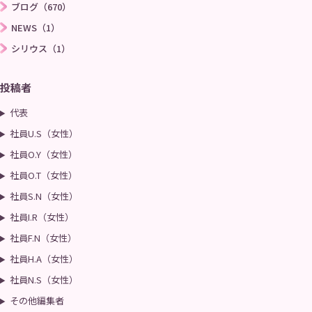
ブログ（670）
NEWS（1）
シリウス（1）
投稿者
代表
社員U.S（女性）
社員O.Y（女性）
社員O.T（女性）
社員S.N（女性）
社員I.R（女性）
社員F.N（女性）
社員H.A（女性）
社員N.S（女性）
その他編集者