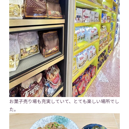
トップ
会社概要
事業内容
役員紹介
社員紹介
採用情報
役員インタビュー
社員インタビュー
福利厚生
研修
勉強会
お菓子売り場も充実していて、とても楽しい場所でし
プロジェクト
社員寮
た。
社員ブログ
社員Vlog